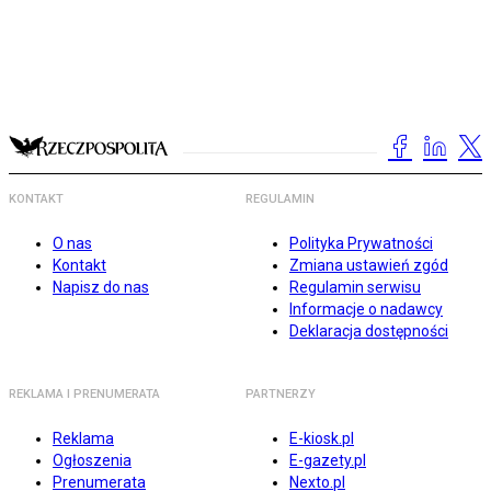
KONTAKT
REGULAMIN
O nas
Polityka Prywatności
Kontakt
Zmiana ustawień zgód
Napisz do nas
Regulamin serwisu
Informacje o nadawcy
Deklaracja dostępności
REKLAMA I PRENUMERATA
PARTNERZY
Reklama
E-kiosk.pl
Ogłoszenia
E-gazety.pl
Prenumerata
Nexto.pl