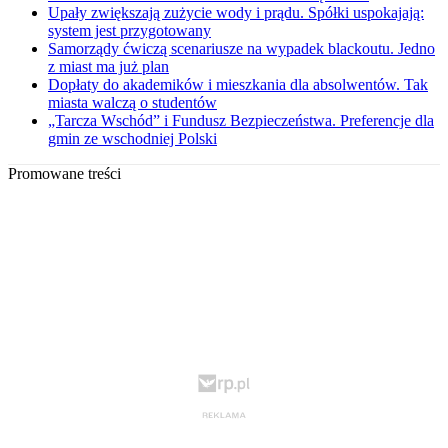
Upały zwiększają zużycie wody i prądu. Spółki uspokajają:
system jest przygotowany
Samorządy ćwiczą scenariusze na wypadek blackoutu. Jedno
z miast ma już plan
Dopłaty do akademików i mieszkania dla absolwentów. Tak
miasta walczą o studentów
„Tarcza Wschód” i Fundusz Bezpieczeństwa. Preferencje dla
gmin ze wschodniej Polski
Promowane treści