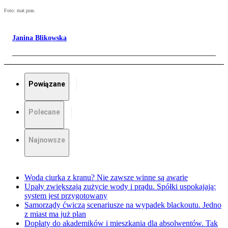
Foto: mat.pras.
Janina Blikowska
Powiązane
Polecane
Najnowsze
Woda ciurka z kranu? Nie zawsze winne są awarie
Upały zwiększają zużycie wody i prądu. Spółki uspokajają:
system jest przygotowany
Samorządy ćwiczą scenariusze na wypadek blackoutu. Jedno
z miast ma już plan
Dopłaty do akademików i mieszkania dla absolwentów. Tak