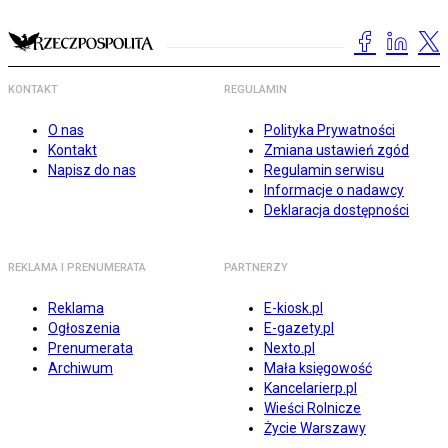
KONTAKT
REGULAMIN
O nas
Polityka Prywatności
Kontakt
Zmiana ustawień zgód
Napisz do nas
Regulamin serwisu
Informacje o nadawcy
Deklaracja dostępności
REKLAMA I PRENUMERATA
PARTNERZY
Reklama
E-kiosk.pl
Ogłoszenia
E-gazety.pl
Prenumerata
Nexto.pl
Archiwum
Mała księgowość
Kancelarierp.pl
Wieści Rolnicze
Życie Warszawy