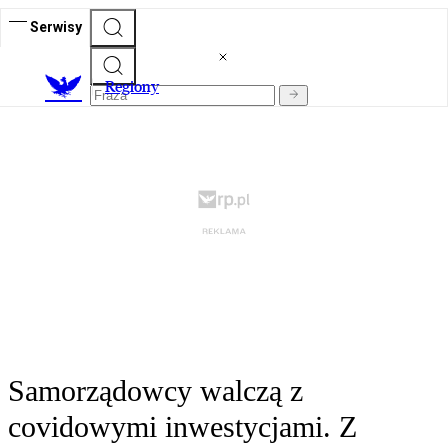
Serwisy
R
egiony
Samorządowcy walczą z
covidowymi inwestycjami. Z