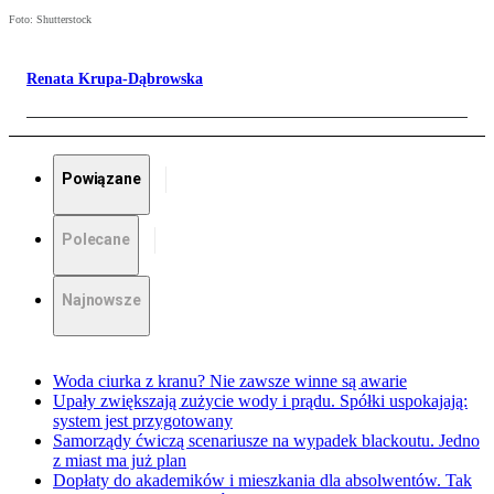
Foto: Shutterstock
Renata Krupa-Dąbrowska
Powiązane
Polecane
Najnowsze
Woda ciurka z kranu? Nie zawsze winne są awarie
Upały zwiększają zużycie wody i prądu. Spółki uspokajają:
system jest przygotowany
Samorządy ćwiczą scenariusze na wypadek blackoutu. Jedno
z miast ma już plan
Dopłaty do akademików i mieszkania dla absolwentów. Tak