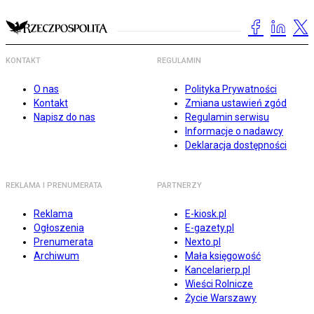
KONTAKT
REGULAMIN
O nas
Polityka Prywatności
Kontakt
Zmiana ustawień zgód
Napisz do nas
Regulamin serwisu
Informacje o nadawcy
Deklaracja dostępności
REKLAMA I PRENUMERATA
PARTNERZY
Reklama
E-kiosk.pl
Ogłoszenia
E-gazety.pl
Prenumerata
Nexto.pl
Archiwum
Mała księgowość
Kancelarierp.pl
Wieści Rolnicze
Życie Warszawy