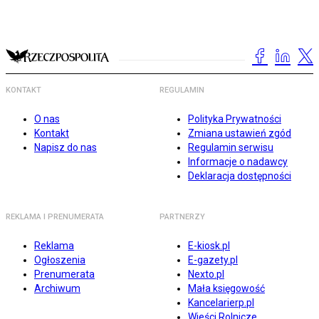
KONTAKT
REGULAMIN
O nas
Polityka Prywatności
Kontakt
Zmiana ustawień zgód
Napisz do nas
Regulamin serwisu
Informacje o nadawcy
Deklaracja dostępności
REKLAMA I PRENUMERATA
PARTNERZY
Reklama
E-kiosk.pl
Ogłoszenia
E-gazety.pl
Prenumerata
Nexto.pl
Archiwum
Mała księgowość
Kancelarierp.pl
Wieści Rolnicze