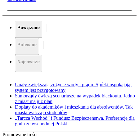
Powiązane
Polecane
Najnowsze
Upały zwiększają zużycie wody i prądu. Spółki uspokajają:
system jest przygotowany
Samorządy ćwiczą scenariusze na wypadek blackoutu. Jedno
z miast ma już plan
Dopłaty do akademików i mieszkania dla absolwentów. Tak
miasta walczą o studentów
„Tarcza Wschód” i Fundusz Bezpieczeństwa. Preferencje dla
gmin ze wschodniej Polski
Promowane treści