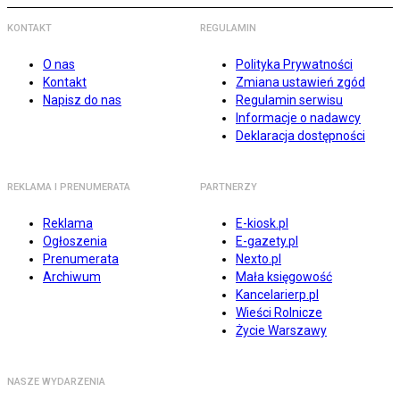
KONTAKT
REGULAMIN
O nas
Polityka Prywatności
Kontakt
Zmiana ustawień zgód
Napisz do nas
Regulamin serwisu
Informacje o nadawcy
Deklaracja dostępności
REKLAMA I PRENUMERATA
PARTNERZY
Reklama
E-kiosk.pl
Ogłoszenia
E-gazety.pl
Prenumerata
Nexto.pl
Archiwum
Mała księgowość
Kancelarierp.pl
Wieści Rolnicze
Życie Warszawy
NASZE WYDARZENIA