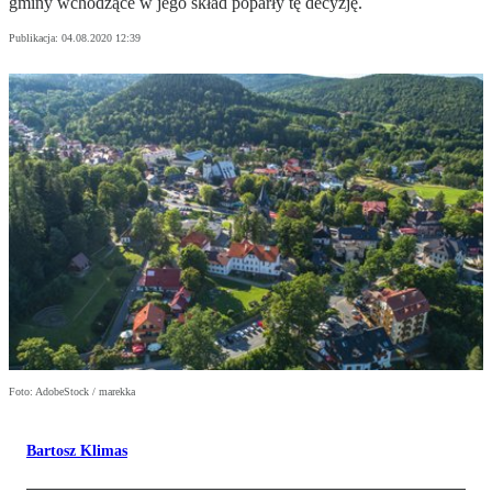
gminy wchodzące w jego skład poparły tę decyzję.
Publikacja:
04.08.2020 12:39
Foto: AdobeStock / marekka
Bartosz Klimas