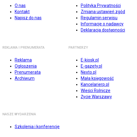
O nas
Polityka Prywatności
Kontakt
Zmiana ustawień zgód
Napisz do nas
Regulamin serwisu
Informacje o nadawcy
Deklaracja dostępności
REKLAMA I PRENUMERATA
PARTNERZY
Reklama
E-kiosk.pl
Ogłoszenia
E-gazety.pl
Prenumerata
Nexto.pl
Archiwum
Mała księgowość
Kancelarierp.pl
Wieści Rolnicze
Życie Warszawy
NASZE WYDARZENIA
Szkolenia i konferencje