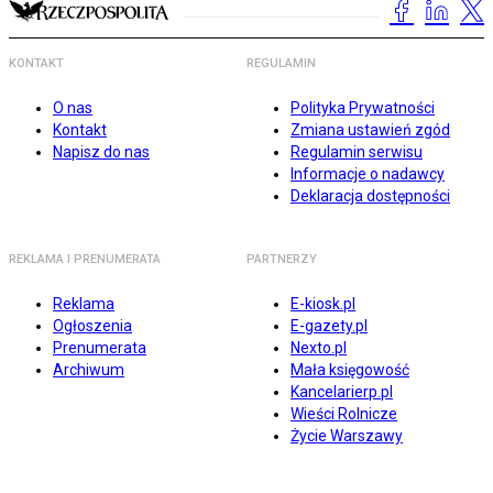
KONTAKT
REGULAMIN
O nas
Polityka Prywatności
Kontakt
Zmiana ustawień zgód
Napisz do nas
Regulamin serwisu
Informacje o nadawcy
Deklaracja dostępności
REKLAMA I PRENUMERATA
PARTNERZY
Reklama
E-kiosk.pl
Ogłoszenia
E-gazety.pl
Prenumerata
Nexto.pl
Archiwum
Mała księgowość
Kancelarierp.pl
Wieści Rolnicze
Życie Warszawy