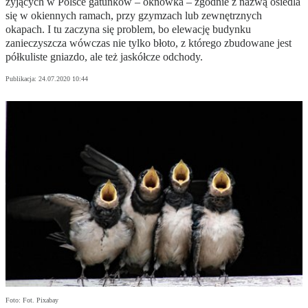
żyjących w Polsce gatunków – oknówka – zgodnie z nazwą osiedla
się w okiennych ramach, przy gzymzach lub zewnętrznych
okapach. I tu zaczyna się problem, bo elewację budynku
zanieczyszcza wówczas nie tylko błoto, z którego zbudowane jest
półkuliste gniazdo, ale też jaskółcze odchody.
Publikacja:
24.07.2020 10:44
Foto: Fot. Pixabay