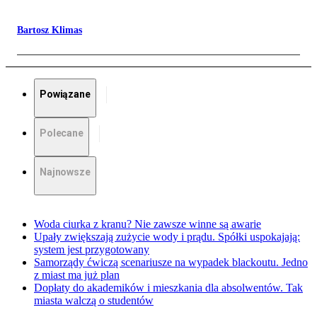
Bartosz Klimas
Powiązane
Polecane
Najnowsze
Woda ciurka z kranu? Nie zawsze winne są awarie
Upały zwiększają zużycie wody i prądu. Spółki uspokajają:
system jest przygotowany
Samorządy ćwiczą scenariusze na wypadek blackoutu. Jedno
z miast ma już plan
Dopłaty do akademików i mieszkania dla absolwentów. Tak
miasta walczą o studentów