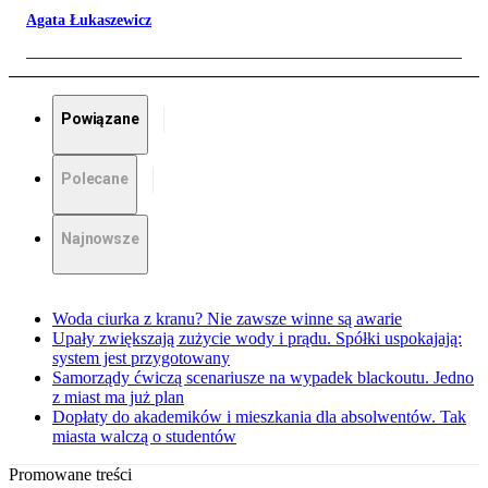
Agata Łukaszewicz
Powiązane
Polecane
Najnowsze
Woda ciurka z kranu? Nie zawsze winne są awarie
Upały zwiększają zużycie wody i prądu. Spółki uspokajają:
system jest przygotowany
Samorządy ćwiczą scenariusze na wypadek blackoutu. Jedno
z miast ma już plan
Dopłaty do akademików i mieszkania dla absolwentów. Tak
miasta walczą o studentów
Promowane treści