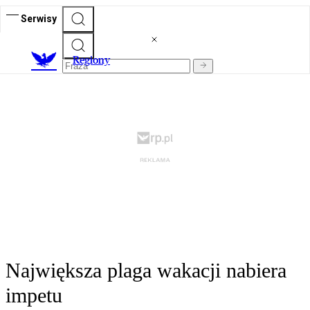
Serwisy
R
egiony
Największa plaga wakacji nabiera
impetu