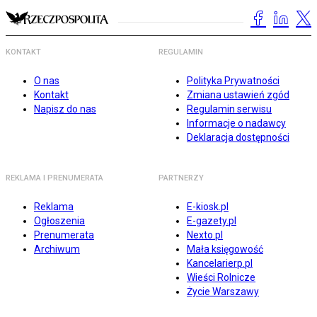
KONTAKT
REGULAMIN
O nas
Polityka Prywatności
Kontakt
Zmiana ustawień zgód
Napisz do nas
Regulamin serwisu
Informacje o nadawcy
Deklaracja dostępności
REKLAMA I PRENUMERATA
PARTNERZY
Reklama
E-kiosk.pl
Ogłoszenia
E-gazety.pl
Prenumerata
Nexto.pl
Archiwum
Mała księgowość
Kancelarierp.pl
Wieści Rolnicze
Życie Warszawy