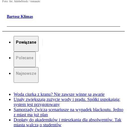
Foto: fot. AdobeStock / tomasztc
Bartosz Klimas
Powiązane
Polecane
Najnowsze
Woda ciurka z kranu? Nie zawsze winne są awarie
Upały zwiększają zużycie wody i prądu. Spółki uspokajają:
system jest przygotowany
Samorządy ćwiczą scenariusze na wypadek blackoutu. Jedno
z miast ma już plan
Dopłaty do akademików i mieszkania dla absolwentów. Tak
miasta walczą o studentów