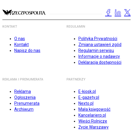
KONTAKT
REGULAMIN
O nas
Polityka Prywatności
Kontakt
Zmiana ustawień zgód
Napisz do nas
Regulamin serwisu
Informacje o nadawcy
Deklaracja dostępności
REKLAMA I PRENUMERATA
PARTNERZY
Reklama
E-kiosk.pl
Ogłoszenia
E-gazety.pl
Prenumerata
Nexto.pl
Archiwum
Mała księgowość
Kancelarierp.pl
Wieści Rolnicze
Życie Warszawy