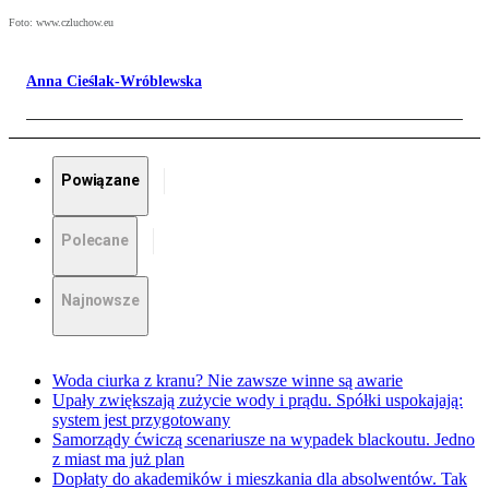
Foto: www.czluchow.eu
Anna Cieślak-Wróblewska
Powiązane
Polecane
Najnowsze
Woda ciurka z kranu? Nie zawsze winne są awarie
Upały zwiększają zużycie wody i prądu. Spółki uspokajają:
system jest przygotowany
Samorządy ćwiczą scenariusze na wypadek blackoutu. Jedno
z miast ma już plan
Dopłaty do akademików i mieszkania dla absolwentów. Tak