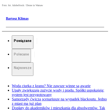
Foto: fot. AdobeStock / Drone in Warsaw
Bartosz Klimas
Powiązane
Polecane
Najnowsze
Woda ciurka z kranu? Nie zawsze winne są awarie
Upały zwiększają zużycie wody i prądu. Spółki uspokajają:
system jest przygotowany
Samorządy ćwiczą scenariusze na wypadek blackoutu. Jedno
z miast ma już plan
Dopłaty do akademików i mieszkania dla absolwentów. Tak