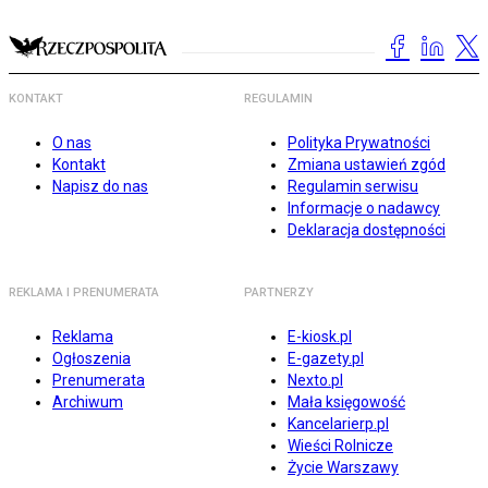
KONTAKT
REGULAMIN
O nas
Polityka Prywatności
Kontakt
Zmiana ustawień zgód
Napisz do nas
Regulamin serwisu
Informacje o nadawcy
Deklaracja dostępności
REKLAMA I PRENUMERATA
PARTNERZY
Reklama
E-kiosk.pl
Ogłoszenia
E-gazety.pl
Prenumerata
Nexto.pl
Archiwum
Mała księgowość
Kancelarierp.pl
Wieści Rolnicze
Życie Warszawy