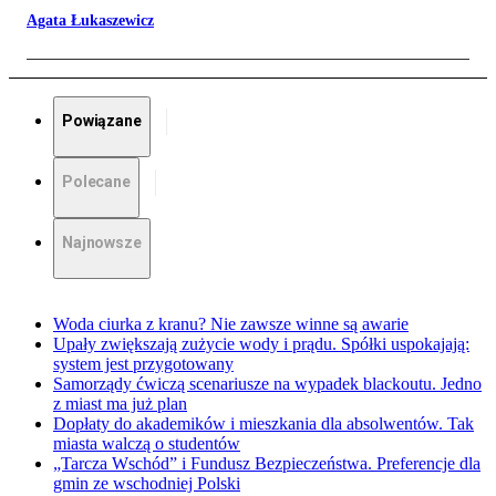
Agata Łukaszewicz
Powiązane
Polecane
Najnowsze
Woda ciurka z kranu? Nie zawsze winne są awarie
Upały zwiększają zużycie wody i prądu. Spółki uspokajają:
system jest przygotowany
Samorządy ćwiczą scenariusze na wypadek blackoutu. Jedno
z miast ma już plan
Dopłaty do akademików i mieszkania dla absolwentów. Tak
miasta walczą o studentów
„Tarcza Wschód” i Fundusz Bezpieczeństwa. Preferencje dla
gmin ze wschodniej Polski