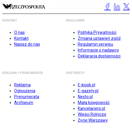
KONTAKT
REGULAMIN
O nas
Polityka Prywatności
Kontakt
Zmiana ustawień zgód
Napisz do nas
Regulamin serwisu
Informacje o nadawcy
Deklaracja dostępności
REKLAMA I PRENUMERATA
PARTNERZY
Reklama
E-kiosk.pl
Ogłoszenia
E-gazety.pl
Prenumerata
Nexto.pl
Archiwum
Mała księgowość
Kancelarierp.pl
Wieści Rolnicze
Życie Warszawy