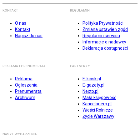
KONTAKT
REGULAMIN
O nas
Polityka Prywatności
Kontakt
Zmiana ustawień zgód
Napisz do nas
Regulamin serwisu
Informacje o nadawcy
Deklaracja dostępności
REKLAMA I PRENUMERATA
PARTNERZY
Reklama
E-kiosk.pl
Ogłoszenia
E-gazety.pl
Prenumerata
Nexto.pl
Archiwum
Mała księgowość
Kancelarierp.pl
Wieści Rolnicze
Życie Warszawy
NASZE WYDARZENIA