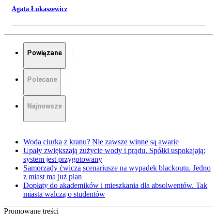
Agata Łukaszewicz
Powiązane
Polecane
Najnowsze
Woda ciurka z kranu? Nie zawsze winne są awarie
Upały zwiększają zużycie wody i prądu. Spółki uspokajają:
system jest przygotowany
Samorządy ćwiczą scenariusze na wypadek blackoutu. Jedno
z miast ma już plan
Dopłaty do akademików i mieszkania dla absolwentów. Tak
miasta walczą o studentów
Promowane treści