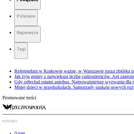
Polecane
Najnowsze
Tagi
Referendum w Krakowie ważne, w Warszawie rusza zbiórka 
Jak żyją gminy z największą liczbą cudzoziemców. Ani zagroż
Gdy odjechał ostatni autobus. Najpoważniejsze wyzwania dla 
Mniej dzieci w przedszkolach. Samorządy szukają nowych ro
Promowane treści
KONTAKT
O nas