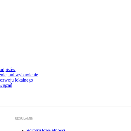
podpisów
enie, ani wybawienie
rozwoju lokalnego
związań
REGULAMIN
Polityka Prywatności