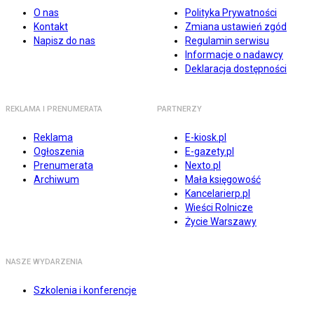
O nas
Polityka Prywatności
Kontakt
Zmiana ustawień zgód
Napisz do nas
Regulamin serwisu
Informacje o nadawcy
Deklaracja dostępności
REKLAMA I PRENUMERATA
PARTNERZY
Reklama
E-kiosk.pl
Ogłoszenia
E-gazety.pl
Prenumerata
Nexto.pl
Archiwum
Mała księgowość
Kancelarierp.pl
Wieści Rolnicze
Życie Warszawy
NASZE WYDARZENIA
Szkolenia i konferencje