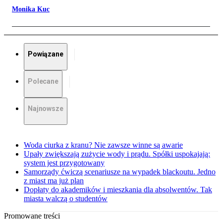
Monika Kuc
Powiązane
Polecane
Najnowsze
Woda ciurka z kranu? Nie zawsze winne są awarie
Upały zwiększają zużycie wody i prądu. Spółki uspokajają:
system jest przygotowany
Samorządy ćwiczą scenariusze na wypadek blackoutu. Jedno
z miast ma już plan
Dopłaty do akademików i mieszkania dla absolwentów. Tak
miasta walczą o studentów
Promowane treści