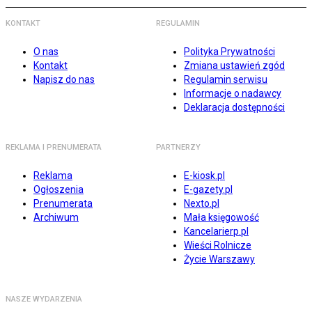
KONTAKT
REGULAMIN
O nas
Polityka Prywatności
Kontakt
Zmiana ustawień zgód
Napisz do nas
Regulamin serwisu
Informacje o nadawcy
Deklaracja dostępności
REKLAMA I PRENUMERATA
PARTNERZY
Reklama
E-kiosk.pl
Ogłoszenia
E-gazety.pl
Prenumerata
Nexto.pl
Archiwum
Mała księgowość
Kancelarierp.pl
Wieści Rolnicze
Życie Warszawy
NASZE WYDARZENIA