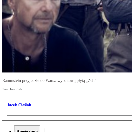
Rammstein przyjedzie do Warszawy z nową płytą „Zeit”
Foto: Jens Koch
Jacek Cieślak
Powiązane