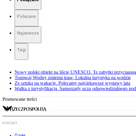
Polecane
Najnowsze
Tagi
Nowy polski obiekt na liście UNESCO. Te zabytki przyciągają 
Tramwaj Wodny zmienia trasę. Lokalna turystyka na wodzie
Ze sztuką na wakacje. Polecamy najciekawsze wystawy lata
Walka z turystyfikacją. Samorządy uczą odpowiedzialnego po
Promowane treści
KONTAKT
O nas