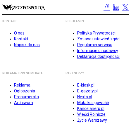
KONTAKT
REGULAMIN
O nas
Polityka Prywatności
Kontakt
Zmiana ustawień zgód
Napisz do nas
Regulamin serwisu
Informacje o nadawcy
Deklaracja dostępności
REKLAMA I PRENUMERATA
PARTNERZY
Reklama
E-kiosk.pl
Ogłoszenia
E-gazety.pl
Prenumerata
Nexto.pl
Archiwum
Mała księgowość
Kancelarierp.pl
Wieści Rolnicze
Życie Warszawy