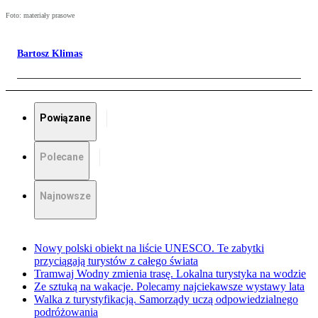
Foto: materiały prasowe
Bartosz Klimas
Powiązane
Polecane
Najnowsze
Nowy polski obiekt na liście UNESCO. Te zabytki
przyciągają turystów z całego świata
Tramwaj Wodny zmienia trasę. Lokalna turystyka na wodzie
Ze sztuką na wakacje. Polecamy najciekawsze wystawy lata
Walka z turystyfikacją. Samorządy uczą odpowiedzialnego
podróżowania