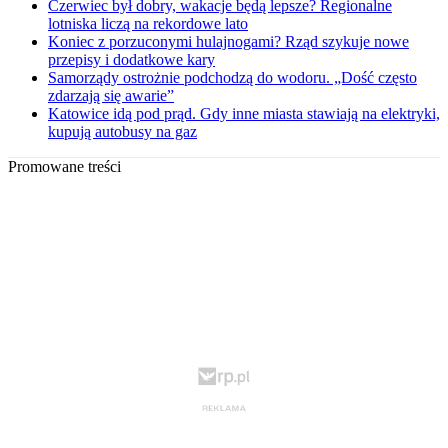
Czerwiec był dobry, wakacje będą lepsze? Regionalne
lotniska liczą na rekordowe lato
Koniec z porzuconymi hulajnogami? Rząd szykuje nowe
przepisy i dodatkowe kary
Samorządy ostrożnie podchodzą do wodoru. „Dość często
zdarzają się awarie”
Katowice idą pod prąd. Gdy inne miasta stawiają na elektryki,
kupują autobusy na gaz
Promowane treści