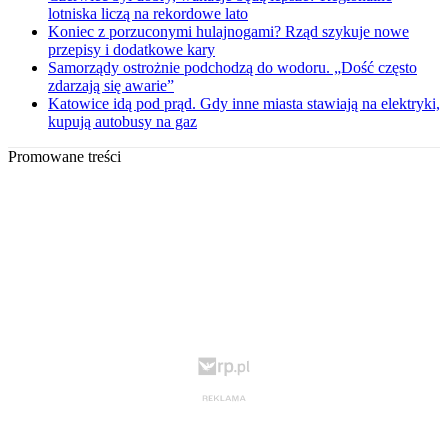
lotniska liczą na rekordowe lato
Koniec z porzuconymi hulajnogami? Rząd szykuje nowe
przepisy i dodatkowe kary
Samorządy ostrożnie podchodzą do wodoru. „Dość często
zdarzają się awarie”
Katowice idą pod prąd. Gdy inne miasta stawiają na elektryki,
kupują autobusy na gaz
Promowane treści