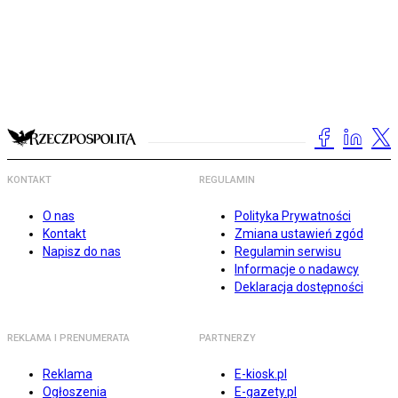
KONTAKT
REGULAMIN
O nas
Polityka Prywatności
Kontakt
Zmiana ustawień zgód
Napisz do nas
Regulamin serwisu
Informacje o nadawcy
Deklaracja dostępności
REKLAMA I PRENUMERATA
PARTNERZY
Reklama
E-kiosk.pl
Ogłoszenia
E-gazety.pl