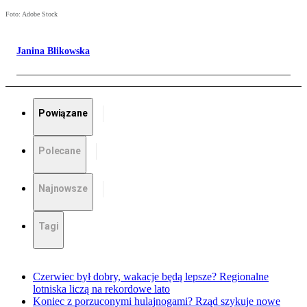
Foto: Adobe Stock
Janina Blikowska
Powiązane
Polecane
Najnowsze
Tagi
Czerwiec był dobry, wakacje będą lepsze? Regionalne
lotniska liczą na rekordowe lato
Koniec z porzuconymi hulajnogami? Rząd szykuje nowe