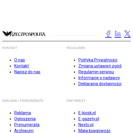
KONTAKT
REGULAMIN
O nas
Polityka Prywatności
Kontakt
Zmiana ustawień zgód
Napisz do nas
Regulamin serwisu
Informacje o nadawcy
Deklaracja dostępności
REKLAMA I PRENUMERATA
PARTNERZY
Reklama
E-kiosk.pl
Ogłoszenia
E-gazety.pl
Prenumerata
Nexto.pl
Archiwum
Mała księgowość