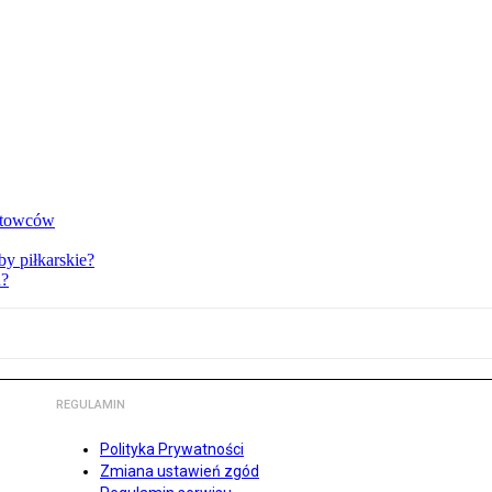
ortowców
y piłkarskie?
u?
REGULAMIN
Polityka Prywatności
Zmiana ustawień zgód