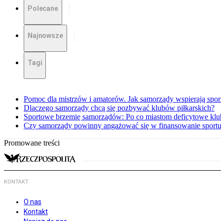
Polecane
Najnowsze
Tagi
Pomoc dla mistrzów i amatorów. Jak samorządy wspierają sp
Dlaczego samorządy chcą się pozbywać klubów piłkarskich?
Sportowe brzemię samorządów: Po co miastom deficytowe klub
Czy samorządy powinny angażować się w finansowanie sport
Promowane treści
KONTAKT
O nas
Kontakt