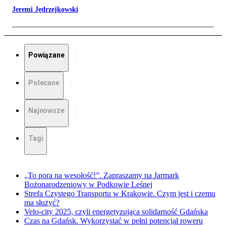
Jeremi Jędrzejkowski
Powiązane
Polecane
Najnowsze
Tagi
„To pora na wesołość!”. Zapraszamy na Jarmark
Bożonarodzeniowy w Podkowie Leśnej
Strefa Czystego Transportu w Krakowie. Czym jest i czemu
ma służyć?
Velo-city 2025, czyli energetyzująca solidarność Gdańska
Czas na Gdańsk. Wykorzystać w pełni potencjał roweru