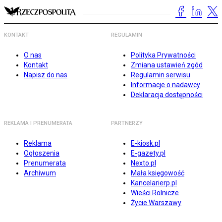
KONTAKT
REGULAMIN
O nas
Polityka Prywatności
Kontakt
Zmiana ustawień zgód
Napisz do nas
Regulamin serwisu
Informacje o nadawcy
Deklaracja dostępności
REKLAMA I PRENUMERATA
PARTNERZY
Reklama
E-kiosk.pl
Ogłoszenia
E-gazety.pl
Prenumerata
Nexto.pl
Archiwum
Mała księgowość
Kancelarierp.pl
Wieści Rolnicze
Życie Warszawy