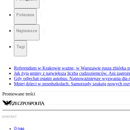
Polecane
Najnowsze
Tagi
Referendum w Krakowie ważne, w Warszawie rusza zbiórka 
Jak żyją gminy z największą liczbą cudzoziemców. Ani zagroż
Gdy odjechał ostatni autobus. Najpoważniejsze wyzwania dla 
Mniej dzieci w przedszkolach. Samorządy szukają nowych ro
Promowane treści
KONTAKT
O nas