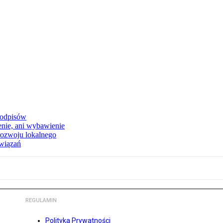
podpisów
enie, ani wybawienie
rozwoju lokalnego
związań
REGULAMIN
Polityka Prywatności