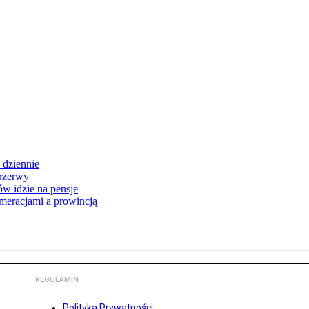
 dziennie
przerwy
w idzie na pensje
omeracjami a prowincją
REGULAMIN
Polityka Prywatności