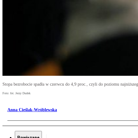
Stopa bezrobocie spadła w czerwcu do 4,9 proc., czyli do poziomu najniższeg
Foto: fot. Jerzy Dudek
Anna Cieślak-Wróblewska
Powiązane