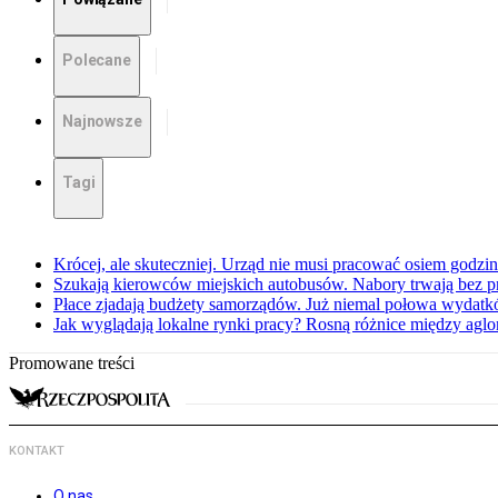
Polecane
Najnowsze
Tagi
Krócej, ale skuteczniej. Urząd nie musi pracować osiem godzin
Szukają kierowców miejskich autobusów. Nabory trwają bez 
Płace zjadają budżety samorządów. Już niemal połowa wydatkó
Jak wyglądają lokalne rynki pracy? Rosną różnice między agl
Promowane treści
KONTAKT
O nas