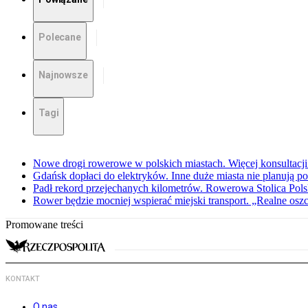
Polecane
Najnowsze
Tagi
Nowe drogi rowerowe w polskich miastach. Więcej konsultacj
Gdańsk dopłaci do elektryków. Inne duże miasta nie planują
Padł rekord przejechanych kilometrów. Rowerowa Stolica Pols
Rower będzie mocniej wspierać miejski transport. „Realne osz
Promowane treści
KONTAKT
O nas