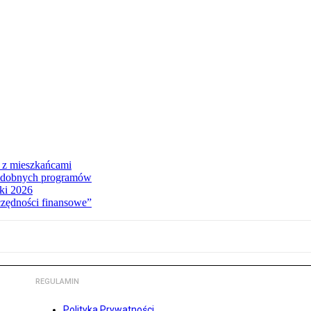
i z mieszkańcami
 podobnych programów
ki 2026
czędności finansowe”
REGULAMIN
Polityka Prywatności