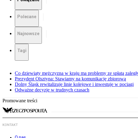
Polecane
Najnowsze
Tagi
Co dziewiąty mężczyzna w kraju ma problemy ze spłatą zaleg
Prezydent Olsztyna: Stawiamy na komunikację zbiorową
Dolny Śląsk rewitalizuje linie kolejowe i inwestuje w pociągi
Odważne decyzje w trudnych czasach
Promowane treści
KONTAKT
O nas