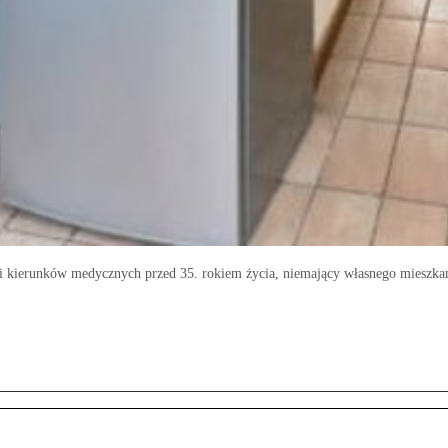
kierunków medycznych przed 35. rokiem życia, niemający własnego mieszkania