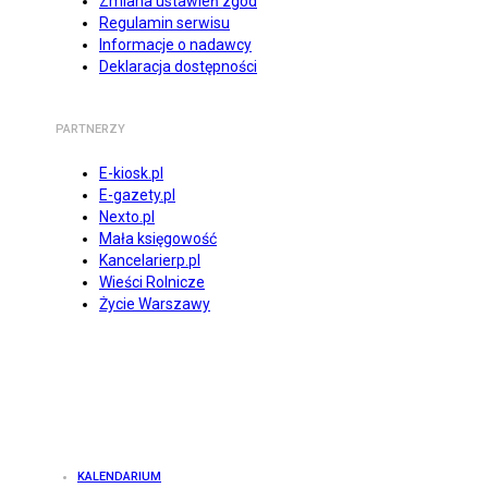
Zmiana ustawień zgód
Regulamin serwisu
Informacje o nadawcy
Deklaracja dostępności
PARTNERZY
E-kiosk.pl
E-gazety.pl
Nexto.pl
Mała księgowość
Kancelarierp.pl
Wieści Rolnicze
Życie Warszawy
KALENDARIUM