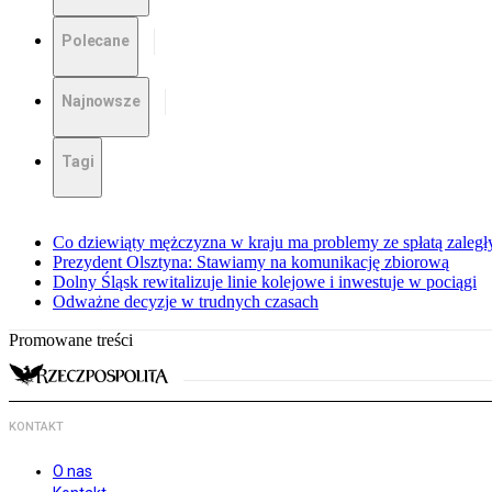
Polecane
Najnowsze
Tagi
Co dziewiąty mężczyzna w kraju ma problemy ze spłatą zaleg
Prezydent Olsztyna: Stawiamy na komunikację zbiorową
Dolny Śląsk rewitalizuje linie kolejowe i inwestuje w pociągi
Odważne decyzje w trudnych czasach
Promowane treści
KONTAKT
O nas