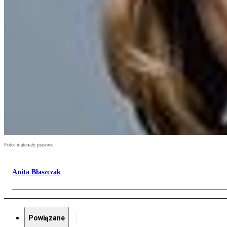
Foto: materiały prasowe
Anita Błaszczak
Powiązane