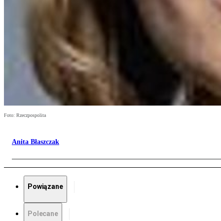
Foto: Rzeczpospolita
Anita Błaszczak
Powiązane
Polecane