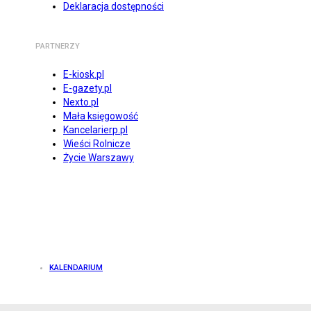
Deklaracja dostępności
PARTNERZY
E-kiosk.pl
E-gazety.pl
Nexto.pl
Mała księgowość
Kancelarierp.pl
Wieści Rolnicze
Życie Warszawy
KALENDARIUM