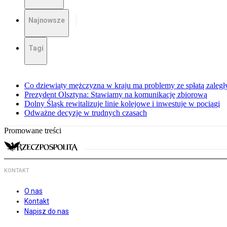
Najnowsze
Tagi
Co dziewiąty mężczyzna w kraju ma problemy ze spłatą zaleg
Prezydent Olsztyna: Stawiamy na komunikację zbiorową
Dolny Śląsk rewitalizuje linie kolejowe i inwestuje w pociągi
Odważne decyzje w trudnych czasach
Promowane treści
KONTAKT
O nas
Kontakt
Napisz do nas