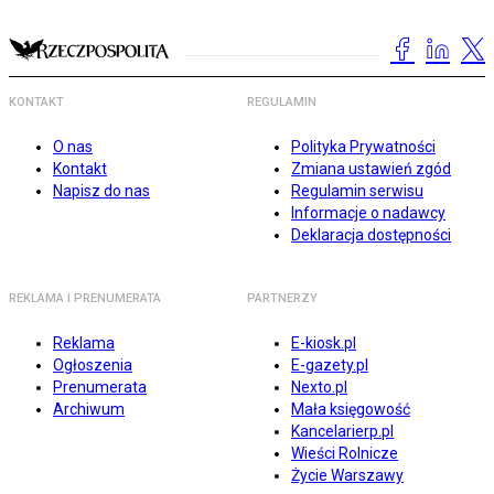
KONTAKT
REGULAMIN
O nas
Polityka Prywatności
Kontakt
Zmiana ustawień zgód
Napisz do nas
Regulamin serwisu
Informacje o nadawcy
Deklaracja dostępności
REKLAMA I PRENUMERATA
PARTNERZY
Reklama
E-kiosk.pl
Ogłoszenia
E-gazety.pl
Prenumerata
Nexto.pl
Archiwum
Mała księgowość
Kancelarierp.pl
Wieści Rolnicze
Życie Warszawy