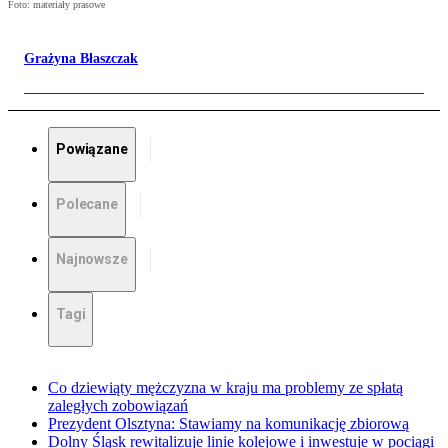
Foto: materiały prasowe
Grażyna Błaszczak
Powiązane
Polecane
Najnowsze
Tagi
Co dziewiąty mężczyzna w kraju ma problemy ze spłatą
zaległych zobowiązań
Prezydent Olsztyna: Stawiamy na komunikację zbiorową
Dolny Śląsk rewitalizuje linie kolejowe i inwestuje w pociągi