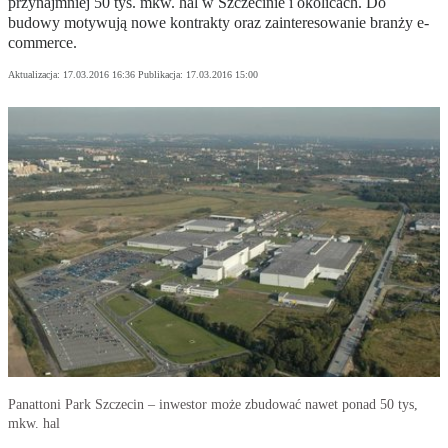
przynajmniej 50 tys. mkw. hal w Szczecinie i okolicach. Do
budowy motywują nowe kontrakty oraz zainteresowanie branży e-
commerce.
Aktualizacja:
17.03.2016 16:36
Publikacja:
17.03.2016 15:00
Panattoni Park Szczecin – inwestor może zbudować nawet ponad 50 tys,
mkw. hal