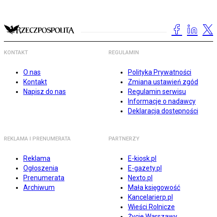
KONTAKT
REGULAMIN
O nas
Polityka Prywatności
Kontakt
Zmiana ustawień zgód
Napisz do nas
Regulamin serwisu
Informacje o nadawcy
Deklaracja dostępności
REKLAMA I PRENUMERATA
PARTNERZY
Reklama
E-kiosk.pl
Ogłoszenia
E-gazety.pl
Prenumerata
Nexto.pl
Archiwum
Mała księgowość
Kancelarierp.pl
Wieści Rolnicze
Życie Warszawy