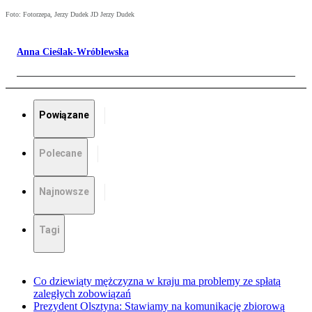
Foto: Fotorzepa, Jerzy Dudek JD Jerzy Dudek
Anna Cieślak-Wróblewska
Powiązane
Polecane
Najnowsze
Tagi
Co dziewiąty mężczyzna w kraju ma problemy ze spłatą
zaległych zobowiązań
Prezydent Olsztyna: Stawiamy na komunikację zbiorową