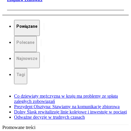
Powiązane
Polecane
Najnowsze
Tagi
Co dziewiąty mężczyzna w kraju ma problemy ze spłatą
zaległych zobowiązań
Prezydent Olsztyna: Stawiamy na komunikację zbiorową
Dolny Śląsk rewitalizuje linie kolejowe i inwestuje w pociągi
Odważne decyzje w trudnych czasach
Promowane treści