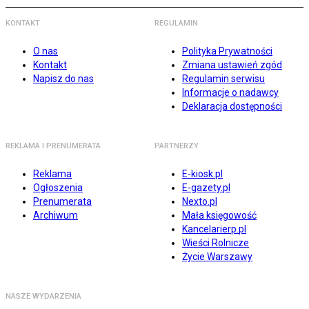
KONTAKT
REGULAMIN
O nas
Polityka Prywatności
Kontakt
Zmiana ustawień zgód
Napisz do nas
Regulamin serwisu
Informacje o nadawcy
Deklaracja dostępności
REKLAMA I PRENUMERATA
PARTNERZY
Reklama
E-kiosk.pl
Ogłoszenia
E-gazety.pl
Prenumerata
Nexto.pl
Archiwum
Mała księgowość
Kancelarierp.pl
Wieści Rolnicze
Życie Warszawy
NASZE WYDARZENIA