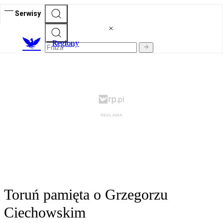
Serwisy
R
egiony
Toruń pamięta o Grzegorzu
Ciechowskim