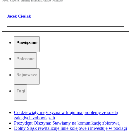
Foto: Reporter, Andrzej Iwanczuk Andrzej Iwanczuk
Jacek Cieślak
Powiązane
Polecane
Najnowsze
Tagi
Co dziewiąty mężczyzna w kraju ma problemy ze spłatą
zaległych zobowiązań
Prezydent Olsztyna: Stawiamy na komunikację zbiorową
Dolny Śląsk rewitalizuje linie kolejowe i inwestuje w pociągi