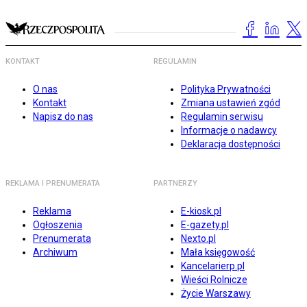
KONTAKT
REGULAMIN
O nas
Polityka Prywatności
Kontakt
Zmiana ustawień zgód
Napisz do nas
Regulamin serwisu
Informacje o nadawcy
Deklaracja dostępności
REKLAMA I PRENUMERATA
PARTNERZY
Reklama
E-kiosk.pl
Ogłoszenia
E-gazety.pl
Prenumerata
Nexto.pl
Archiwum
Mała księgowość
Kancelarierp.pl
Wieści Rolnicze
Życie Warszawy