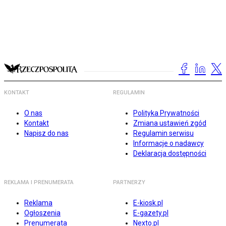
KONTAKT
REGULAMIN
O nas
Polityka Prywatności
Kontakt
Zmiana ustawień zgód
Napisz do nas
Regulamin serwisu
Informacje o nadawcy
Deklaracja dostępności
REKLAMA I PRENUMERATA
PARTNERZY
Reklama
E-kiosk.pl
Ogłoszenia
E-gazety.pl
Prenumerata
Nexto.pl