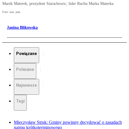
Marek Materek, prezydent Starachowic, lider Ruchu Marka Materka
Foto: mat. pras.
Janina Blikowska
Powiązane
Polecane
Najnowsze
Tagi
Mieczysław Struk: Gminy powinny decydować o zasadach
najmu krótkoterminowego