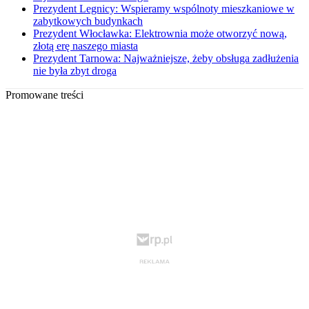
Prezydent Legnicy: Wspieramy wspólnoty mieszkaniowe w
zabytkowych budynkach
Prezydent Włocławka: Elektrownia może otworzyć nową,
złotą erę naszego miasta
Prezydent Tarnowa: Najważniejsze, żeby obsługa zadłużenia
nie była zbyt droga
Promowane treści