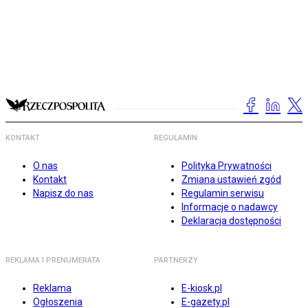
KONTAKT
REGULAMIN
O nas
Polityka Prywatności
Kontakt
Zmiana ustawień zgód
Napisz do nas
Regulamin serwisu
Informacje o nadawcy
Deklaracja dostępności
REKLAMA I PRENUMERATA
PARTNERZY
Reklama
E-kiosk.pl
Ogłoszenia
E-gazety.pl