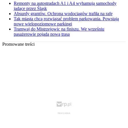
Remonty na autostradach A1 i A4 wyhamują samochody
jadące przez Śląsk
Absurdy grantów. Ochrona wodociągów trafiła na rafę
Tak miasta chcą rozwiązać problem parkowania. Powstają
nowe wielopoziomowe parkingi
Tramwaj do Mistrzejowic na finiszu. We wrześniu
pasażerowie pojadą nową trasą
Promowane treści