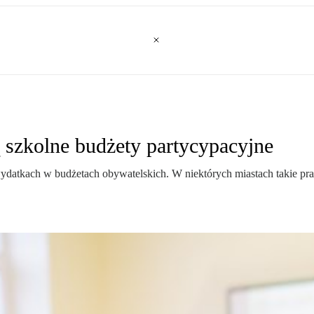
ą szkolne budżety partycypacyjne
datkach w budżetach obywatelskich. W niektórych miastach takie pr