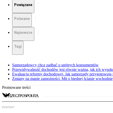
Powiązane
Polecane
Najnowsze
Tagi
Samorządowcy chcą zadbać o unijnych konsumentów
Przewidywalność dochodów jest równie ważna, jak ich wysok
Ewaluacja reformy dochodowej. Jak samorządy przygotowują 
Zmiany na mapie zamożności. Mit o biednej ścianie wschodnie
Promowane treści
KONTAKT