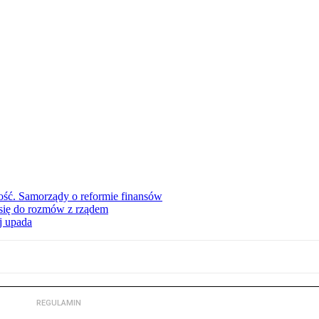
ość. Samorządy o reformie finansów
się do rozmów z rządem
j upada
REGULAMIN