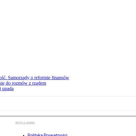
ość. Samorządy o reformie finansów
się do rozmów z rządem
j upada
REGULAMIN
Polityka Prywatności