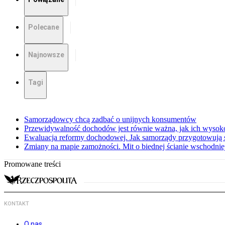
Polecane
Najnowsze
Tagi
Samorządowcy chcą zadbać o unijnych konsumentów
Przewidywalność dochodów jest równie ważna, jak ich wysok
Ewaluacja reformy dochodowej. Jak samorządy przygotowują 
Zmiany na mapie zamożności. Mit o biednej ścianie wschodnie
Promowane treści
KONTAKT
O nas