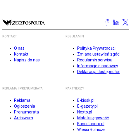
KONTAKT
REGULAMIN
O nas
Polityka Prywatności
Kontakt
Zmiana ustawień zgód
Napisz do nas
Regulamin serwisu
Informacje o nadawcy
Deklaracja dostępności
REKLAMA I PRENUMERATA
PARTNERZY
Reklama
E-kiosk.pl
Ogłoszenia
E-gazety.pl
Prenumerata
Nexto.pl
Archiwum
Mała księgowość
Kancelarierp.pl
Wieści Rolnicze