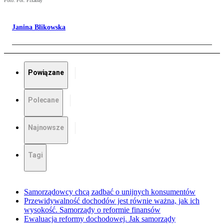
Foto: Fot. Pixabay
Janina Blikowska
Powiązane
Polecane
Najnowsze
Tagi
Samorządowcy chcą zadbać o unijnych konsumentów
Przewidywalność dochodów jest równie ważna, jak ich
wysokość. Samorządy o reformie finansów
Ewaluacja reformy dochodowej. Jak samorządy