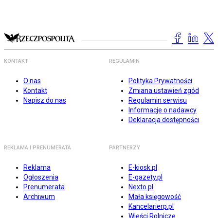
KONTAKT
REGULAMIN
O nas
Polityka Prywatności
Kontakt
Zmiana ustawień zgód
Napisz do nas
Regulamin serwisu
Informacje o nadawcy
Deklaracja dostępności
REKLAMA I PRENUMERATA
PARTNERZY
Reklama
E-kiosk.pl
Ogłoszenia
E-gazety.pl
Prenumerata
Nexto.pl
Archiwum
Mała księgowość
Kancelarierp.pl
Wieści Rolnicze