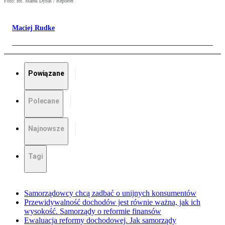
Foto: fot. Marek Dybas / Reporter
Maciej Rudke
Powiązane
Polecane
Najnowsze
Tagi
Samorządowcy chcą zadbać o unijnych konsumentów
Przewidywalność dochodów jest równie ważna, jak ich
wysokość. Samorządy o reformie finansów
Ewaluacja reformy dochodowej. Jak samorządy