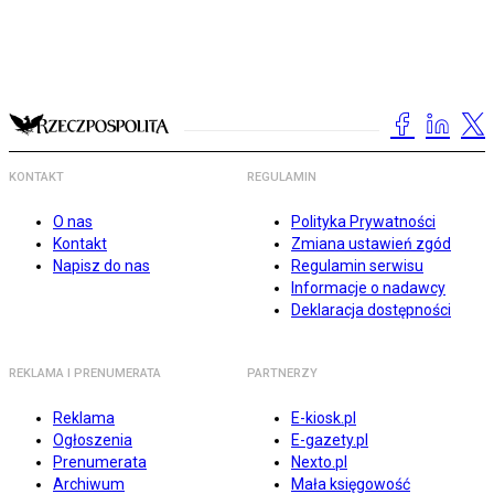
KONTAKT
REGULAMIN
O nas
Polityka Prywatności
Kontakt
Zmiana ustawień zgód
Napisz do nas
Regulamin serwisu
Informacje o nadawcy
Deklaracja dostępności
REKLAMA I PRENUMERATA
PARTNERZY
Reklama
E-kiosk.pl
Ogłoszenia
E-gazety.pl
Prenumerata
Nexto.pl
Archiwum
Mała księgowość