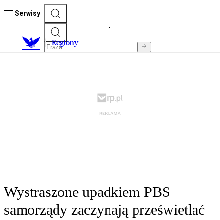
Serwisy
R
egiony
Wystraszone upadkiem PBS
samorządy zaczynają prześwietlać