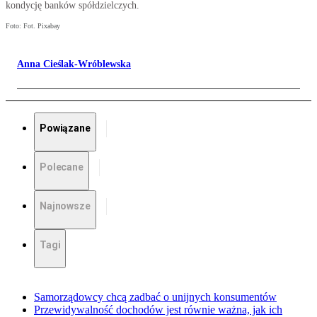
kondycję banków spółdzielczych.
Foto: Fot. Pixabay
Anna Cieślak-Wróblewska
Powiązane
Polecane
Najnowsze
Tagi
Samorządowcy chcą zadbać o unijnych konsumentów
Przewidywalność dochodów jest równie ważna, jak ich