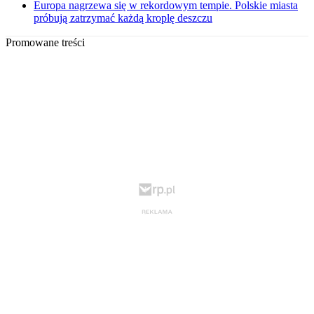
Europa nagrzewa się w rekordowym tempie. Polskie miasta
próbują zatrzymać każdą kroplę deszczu
Promowane treści