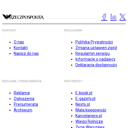
KONTAKT
REGULAMIN
O nas
Polityka Prywatności
Kontakt
Zmiana ustawień zgód
Napisz do nas
Regulamin serwisu
Informacje o nadawcy
Deklaracja dostępności
REKLAMA I PRENUMERATA
PARTNERZY
Reklama
E-kiosk.pl
Ogłoszenia
E-gazety.pl
Prenumerata
Nexto.pl
Archiwum
Mała księgowość
Kancelarierp.pl
Wieści Rolnicze
Życie Warszawy