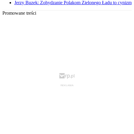
Jerzy Buzek: Zohydzanie Polakom Zielonego Ładu to cynizm
Promowane treści