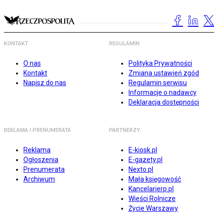
KONTAKT
REGULAMIN
O nas
Polityka Prywatności
Kontakt
Zmiana ustawień zgód
Napisz do nas
Regulamin serwisu
Informacje o nadawcy
Deklaracja dostępności
REKLAMA I PRENUMERATA
PARTNERZY
Reklama
E-kiosk.pl
Ogłoszenia
E-gazety.pl
Prenumerata
Nexto.pl
Archiwum
Mała księgowość
Kancelarierp.pl
Wieści Rolnicze
Życie Warszawy