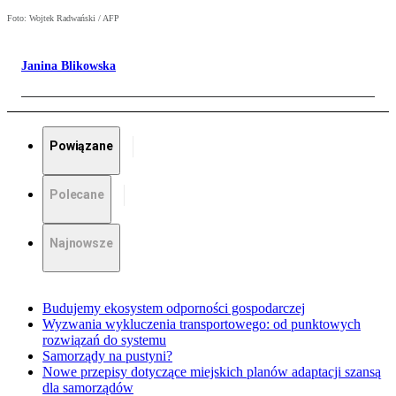
Foto: Wojtek Radwański / AFP
Janina Blikowska
Powiązane
Polecane
Najnowsze
Budujemy ekosystem odporności gospodarczej
Wyzwania wykluczenia transportowego: od punktowych
rozwiązań do systemu
Samorządy na pustyni?
Nowe przepisy dotyczące miejskich planów adaptacji szansą
dla samorządów