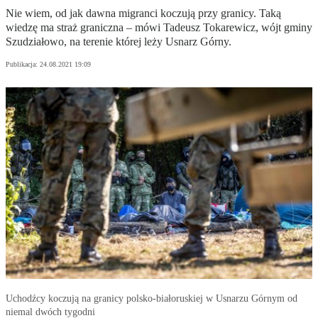
Nie wiem, od jak dawna migranci koczują przy granicy. Taką
wiedzę ma straż graniczna – mówi Tadeusz Tokarewicz, wójt gminy
Szudziałowo, na terenie której leży Usnarz Górny.
Publikacja:
24.08.2021 19:09
Uchodźcy koczują na granicy polsko-białoruskiej w Usnarzu Górnym od
niemal dwóch tygodni