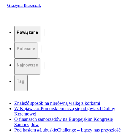
Grażyna Błaszczak
Powiązane
Polecane
Najnowsze
Tagi
Znaleźć sposób na nierówną walkę z korkami
W Kujawsko-Pomorskiem uczą się od gwiazd Doliny
Krzemowej
O finansach samorządów na Europejskim Kongresie
Samorządów
Pod hasłem #LubuskieChallenge – Łączy nas przyszłość