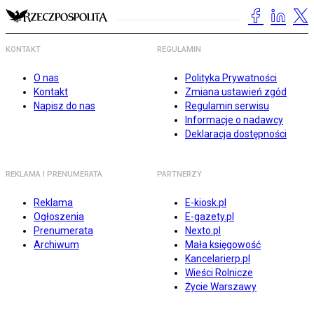
KONTAKT
REGULAMIN
O nas
Polityka Prywatności
Kontakt
Zmiana ustawień zgód
Napisz do nas
Regulamin serwisu
Informacje o nadawcy
Deklaracja dostępności
REKLAMA I PRENUMERATA
PARTNERZY
Reklama
E-kiosk.pl
Ogłoszenia
E-gazety.pl
Prenumerata
Nexto.pl
Archiwum
Mała księgowość
Kancelarierp.pl
Wieści Rolnicze
Życie Warszawy