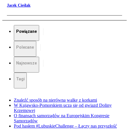
Jacek Cieślak
Powiązane
Polecane
Najnowsze
Tagi
Znaleźć sposób na nierówną walkę z korkami
W Kujawsko-Pomorskiem uczą się od gwiazd Doliny
Krzemowej
O finansach samorządów na Europejskim Kongresie
Samorządów
Pod hasłem #LubuskieChallenge – Łączy nas przyszłość