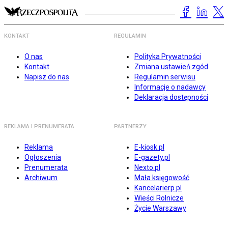
KONTAKT
REGULAMIN
O nas
Polityka Prywatności
Kontakt
Zmiana ustawień zgód
Napisz do nas
Regulamin serwisu
Informacje o nadawcy
Deklaracja dostępności
REKLAMA I PRENUMERATA
PARTNERZY
Reklama
E-kiosk.pl
Ogłoszenia
E-gazety.pl
Prenumerata
Nexto.pl
Archiwum
Mała księgowość
Kancelarierp.pl
Wieści Rolnicze
Życie Warszawy