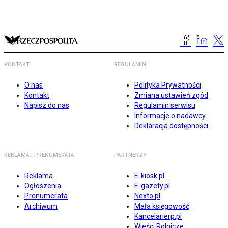
KONTAKT
REGULAMIN
O nas
Polityka Prywatności
Kontakt
Zmiana ustawień zgód
Napisz do nas
Regulamin serwisu
Informacje o nadawcy
Deklaracja dostępności
REKLAMA I PRENUMERATA
PARTNERZY
Reklama
E-kiosk.pl
Ogłoszenia
E-gazety.pl
Prenumerata
Nexto.pl
Archiwum
Mała księgowość
Kancelarierp.pl
Wieści Rolnicze