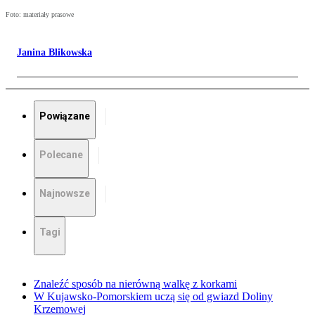
Foto: materiały prasowe
Janina Blikowska
Powiązane
Polecane
Najnowsze
Tagi
Znaleźć sposób na nierówną walkę z korkami
W Kujawsko-Pomorskiem uczą się od gwiazd Doliny
Krzemowej