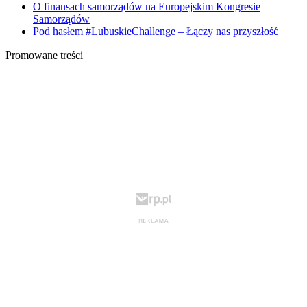
O finansach samorządów na Europejskim Kongresie
Samorządów
Pod hasłem #LubuskieChallenge – Łączy nas przyszłość
Promowane treści