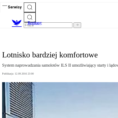
Serwisy
R
egiony
Lotnisko bardziej komfortowe
System naprowadzania samolotów ILS II umożliwiający starty i lądo
Publikacja:
12.09.2016 23:00