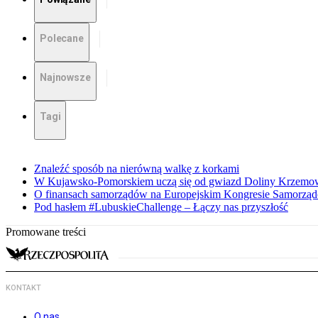
Polecane
Najnowsze
Tagi
Znaleźć sposób na nierówną walkę z korkami
W Kujawsko-Pomorskiem uczą się od gwiazd Doliny Krzemo
O finansach samorządów na Europejskim Kongresie Samorzą
Pod hasłem #LubuskieChallenge – Łączy nas przyszłość
Promowane treści
KONTAKT
O nas