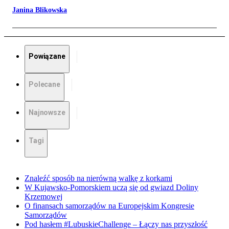
Janina Blikowska
Powiązane
Polecane
Najnowsze
Tagi
Znaleźć sposób na nierówną walkę z korkami
W Kujawsko-Pomorskiem uczą się od gwiazd Doliny
Krzemowej
O finansach samorządów na Europejskim Kongresie
Samorządów
Pod hasłem #LubuskieChallenge – Łączy nas przyszłość