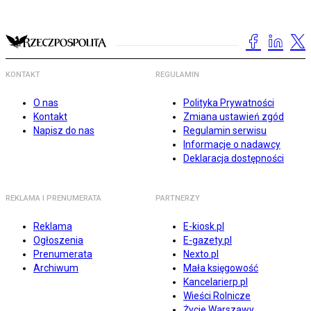
KONTAKT
REGULAMIN
O nas
Polityka Prywatności
Kontakt
Zmiana ustawień zgód
Napisz do nas
Regulamin serwisu
Informacje o nadawcy
Deklaracja dostępności
REKLAMA I PRENUMERATA
PARTNERZY
Reklama
E-kiosk.pl
Ogłoszenia
E-gazety.pl
Prenumerata
Nexto.pl
Archiwum
Mała księgowość
Kancelarierp.pl
Wieści Rolnicze
Życie Warszawy