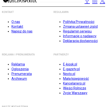
KONTAKT
REGULAMIN
O nas
Polityka Prywatności
Kontakt
Zmiana ustawień zgód
Napisz do nas
Regulamin serwisu
Informacje o nadawcy
Deklaracja dostępności
REKLAMA I PRENUMERATA
PARTNERZY
Reklama
E-kiosk.pl
Ogłoszenia
E-gazety.pl
Prenumerata
Nexto.pl
Archiwum
Mała księgowość
Kancelarierp.pl
Wieści Rolnicze
Życie Warszawy
NASZE WYDARZENIA