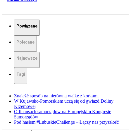
Powiązane
Polecane
Najnowsze
Tagi
Znaleźć sposób na nierówną walkę z korkami
W Kujawsko-Pomorskiem uczą się od gwiazd Doliny
Krzemowej
O finansach samorządów na Europejskim Kongresie
Samorządów
Pod hasłem #LubuskieChallenge – Łączy nas przyszłość